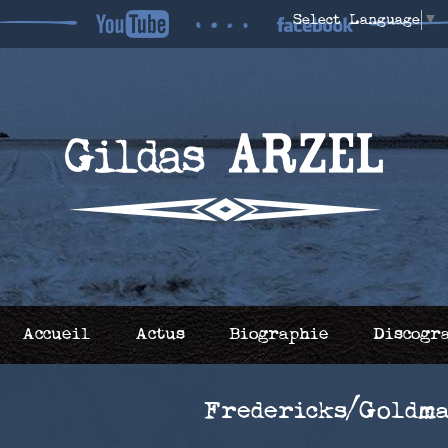
Select Language
▼
Accueil
Actus
Biographie
Discogr
Fredericks/Goldma