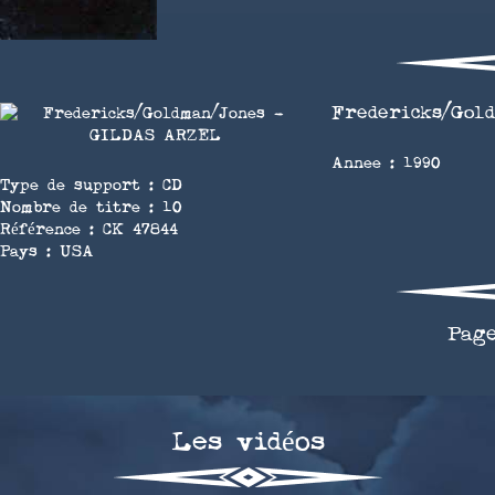
Fredericks/Gol
Annee : 1990
Type de support : CD
Nombre de titre : 10
Référence : CK 47844
Pays : USA
Pag
Les vidéos